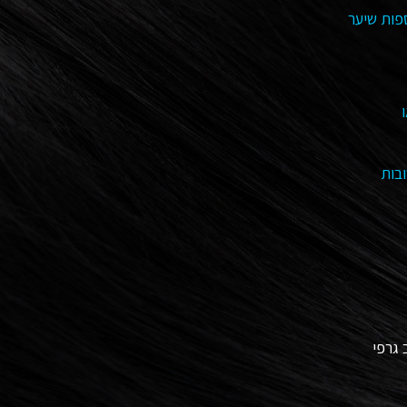
פות שיער
בות
גרפי