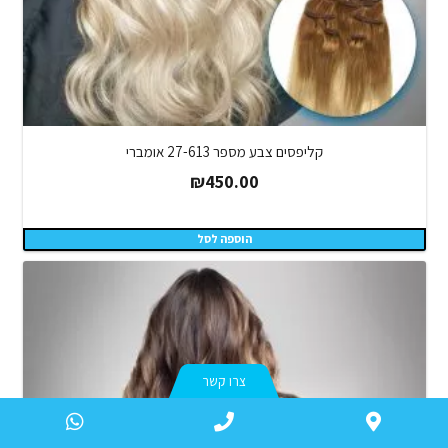
קליפסים צבע מספר 27-613 אומברי
₪
450.00
הוספה לסל
צרו קשר
atsApp
Phone
WAZE