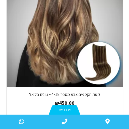
קשת הקסמים צבע מספר 4-18 – גוונים בליאז'
₪
450.00
צרו קשר
הוספה לסל
atsApp
Phone
WAZE