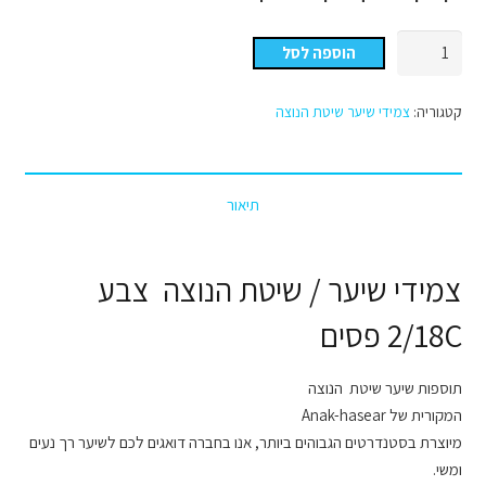
כמות
הוספה לסל
של
צמידי
קטגוריה:
צמידי שיער שיטת הנוצה
שיער
/
שיטת
תיאור
הנוצה
צבע
מספר
צמידי שיער / שיטת הנוצה צבע
2/18C
פסים
2/18C פסים
תוספות שיער שיטת הנוצה
המקורית של Anak-hasear
מיוצרת בסטנדרטים הגבוהים ביותר, אנו בחברה דואגים לכם לשיער רך נעים
ומשי.