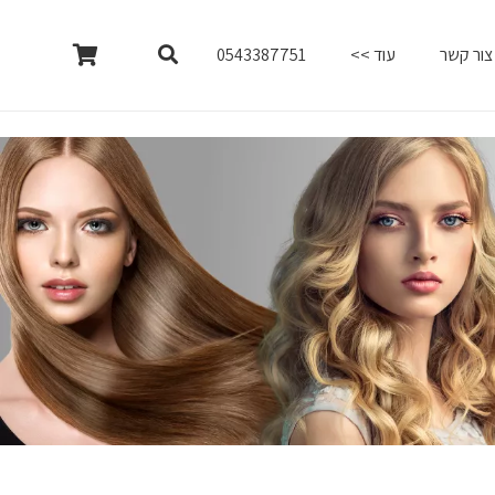
צור קשר
עוד >>
0543387751