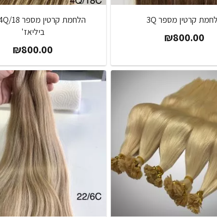
חמת קרטין מספר 3Q
ביליאז'
₪
800.00
₪
800.00