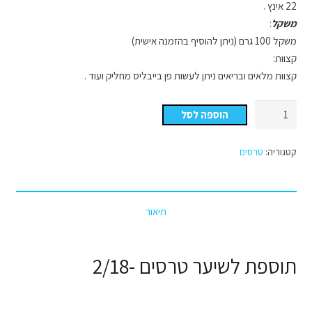
22 אינץ .
משקל
:
משקל 100 גרם (ניתן להוסיף בהזמנה אישית)
קצוות:
קצוות מלאים ובריאים ניתן לעשות פן בייבליס מחליק ועוד .
כמות
הוספה לסל
של
צבע
קטגוריה:
טרסים
מספר
2/18
טרסים
תיאור
תוספת לשיער טרסים -2/18