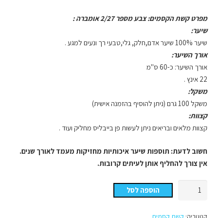
מפרט קשת הקסמים: צבע מספר 2/27 אומברה :
שיער:
שיער 100% שיער אדם,חלק, גלי,טבעי רך ונעים למגע .
אורך השיער:
אורך השיער: כ-60 ס"מ
22 אינץ .
משקל:
משקל 100 גרם (ניתן להוסיף בהזמנה אישית)
קצוות:
קצוות מלאים ובריאים ניתן לעשות פן בייבליס מחליק ועוד .
חשוב לדעת: תוספות שיער איכותיות מחזיקות מעמד לאורך שנים.
אין צורך להחליף אותן לעיתים קרובות.
כמות
הוספה לסל
של
קשת
קטגוריה:
קשת קסמים