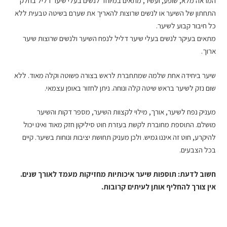
המראה מלא, שופע, ועשיר, מתאים במיוחד לנשים בעלי שיער דליל בחלק
התחתון של השיער או לנשים שרוצות להאריך את שערם בשיטה טבעית ללא
כל חיבור קבוע לשיער.
מתאים בעיקר לנשים בעלי שיער דליל לנפח השיער ולנשים שרוצות שיער
ארוך.
שיער ביחידה אחת שלמה שמתחברת לראש בצורה פשוטה וקלה מאוד. ללא
שום נזק לשיער בראש שיטה קלה ונוחה. ניתן לחזור באופן עצמאי.
מעניק נפח לשיער, אורך, מילוי לקצוות השיער, מספר דקות והשיער
מושלם. התוספת מחוברת לקשת בעזרת חוט סיליקון חזק מאוד ואינו יכול
להיקרע, חוט זה איננו גמיש. ולכן מעניק תחושת יציבות ונוחות בשיער. קיים
בכל הצבעים.
חשוב לדעת: תוספות שיער איכותיות מחזיקות מעמד לאורך שנים.
אין צורך להחליף אותן לעיתים קרובות.