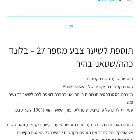
הקסמים
צבע
מספר
תיאור
27
-
בלונד
תוספת לשיער צבע מספר 27 – בלונד
שטאני
כהה/שטאני בהיר
תוספות שיער קשת הקסמים.
קשת הקסמים המקורית של Anak-hasear
מיוצרת בסטנדרטים הגבוהים ביותר, אנו בחברה דואגים לכם לשיער רך נעים
ומשי.
עמידות לחום של פן בייביליס מחליק ועוד, השיער הוא 100% שיער טבעי.
בשנים האחרונות נשים מתעניינות בתוספות שיער בקשת הקסמים, וזאת משום
שמאוד קל ונוח לחבר את תוספת הקסמים לראש מכל השיטות הקיימות