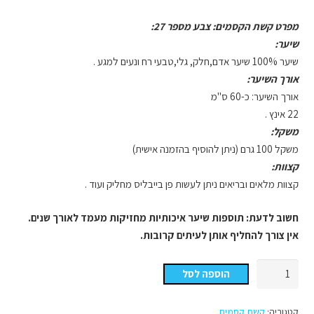
מפרט קשת הקסמים: צבע מספר 27:
שיער:
שיער 100% שיער אדם,חלק, גלי,טבעי רח ונעים למגע .
אורך השיער:
אורך השיער: כ-60 ס"מ
22 אינץ .
משקל:
משקל 100 גרם (ניתן להוסיף בהזמנה אישית)
קצוות:
קצוות מלאים ובריאים ניתן לעשות פן בייבליס מחליק ועוד .
חשוב לדעת: תוספות שיער איכותיות מחזיקות מעמד לאורך שנים.
אין צורך להחליף אותן לעיתים קרובות.
כמות
הוספה לסל
של
קשת
קטגוריה:
קשת קסמים