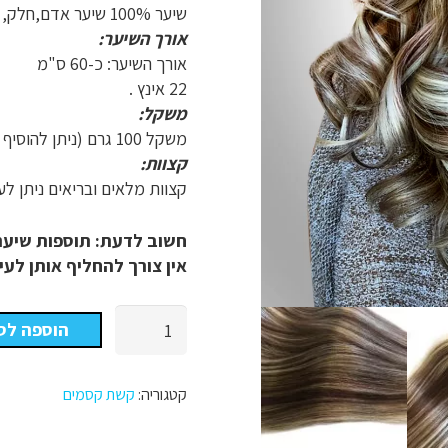
שיער 100% שיער אדם,חלק, גלי,טבעי רך ונעים למגע .
אורך השיער:
אורך השיער: כ-60 ס"מ
22 אינץ .
משקל:
משקל 100 גרם (ניתן להוסיף בהזמנה אישית)
קצוות:
קצוות מלאים ובריאים ניתן לעש
חשוב לדעת: תוספות שיער 
אין צורך להחליף אותן לעי
כמות
הוספה לס
של
קשת
הקסמים
קטגוריה:
קשת קסמים
צבע
מספר