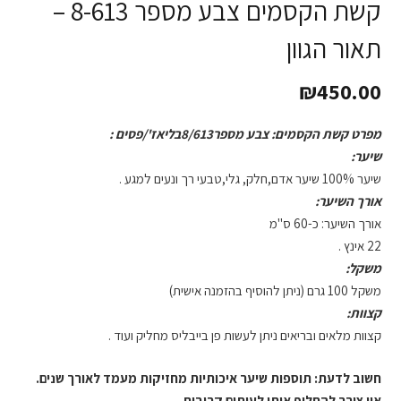
קשת הקסמים צבע מספר 8-613 –
תאור הגוון
₪
450.00
מפרט קשת הקסמים: צבע מספר8/613בליאז'/פסים :
שיער:
שיער 100% שיער אדם,חלק, גלי,טבעי רך ונעים למגע .
אורך השיער:
אורך השיער: כ-60 ס"מ
22 אינץ .
משקל:
משקל 100 גרם (ניתן להוסיף בהזמנה אישית)
קצוות:
קצוות מלאים ובריאים ניתן לעשות פן בייבליס מחליק ועוד .
חשוב לדעת: תוספות שיער איכותיות מחזיקות מעמד לאורך שנים.
אין צורך להחליף אותן לעיתים קרובות.