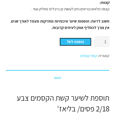
קצוות:
קצוות מלאים ובריאים ניתן לעשות פן בייבליס מחליק ועוד .
חשוב לדעת: תוספות שיער איכותיות מחזיקות מעמד לאורך שנים.
אין צורך להחליף אותן לעיתים קרובות.
כמות
הוספה לסל
של
קשת
קטגוריה:
קשת קסמים
הקסמים
צבע
מספר
תיאור
2/18
פסים
/בליאז'
תוספת לשיער קשת הקסמים צבע
2/18 פסים/ בליאז'