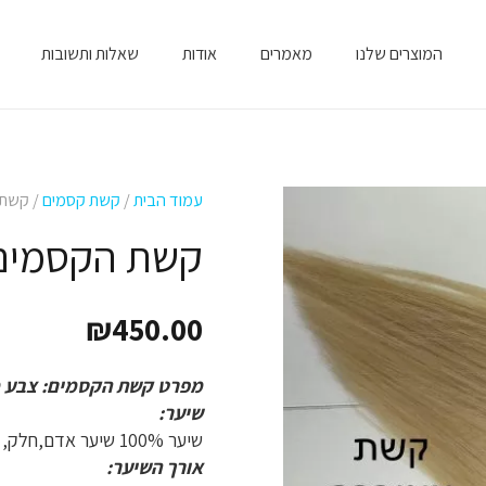
המוצרים שלנו
מאמרים
אודות
שאלות ותשובות
עמוד הבית
/
קשת קסמים
/ קשת ה
קשת הקסמים צב
₪
450.00
מפרט קשת הקסמים: צבע מספר 4/613
שיער:
שיער 100% שיער אדם,חלק, גלי,טבעי רך ונעים למגע .
אורך השיער: