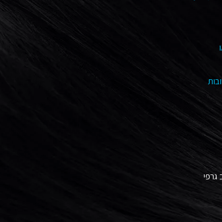
בות
גרפי