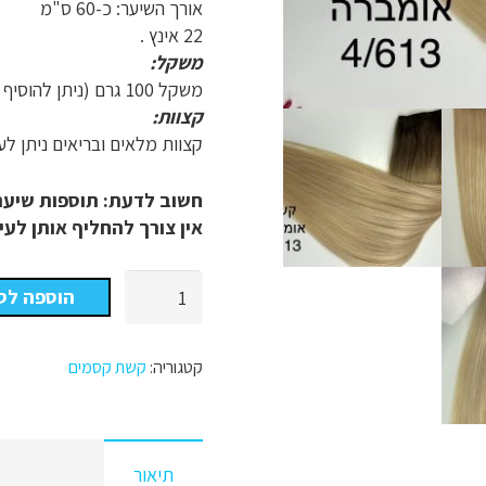
אורך השיער: כ-60 ס"מ
22 אינץ .
משקל:
משקל 100 גרם (ניתן להוסיף בהזמנה אישית)
קצוות:
קצוות מלאים ובריאים ניתן לעש
חשוב לדעת: תוספות שיער 
אין צורך להחליף אותן לעי
כמות
הוספה לס
של
קשת
הקסמים
קטגוריה:
קשת קסמים
צבע
מספר
2/613
תיאור